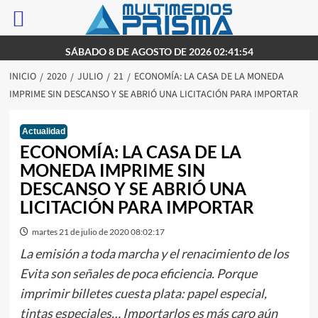
Saltar
SÁBADO 8 DE AGOSTO DE 2026 02:41:54
al
INICIO
2020
JULIO
21
ECONOMÍA: LA CASA DE LA MONEDA
contenido
IMPRIME SIN DESCANSO Y SE ABRIÓ UNA LICITACIÓN PARA IMPORTAR
Actualidad
ECONOMÍA: LA CASA DE LA
MONEDA IMPRIME SIN
DESCANSO Y SE ABRIÓ UNA
LICITACIÓN PARA IMPORTAR
martes 21 de julio de 2020 08:02:17
La emisión a toda marcha y el renacimiento de los
Evita son señales de poca eficiencia. Porque
imprimir billetes cuesta plata: papel especial,
tintas especiales… Importarlos es más caro aún