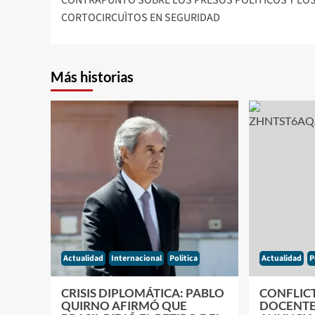
entradas
CORTOCIRCUÌTOS EN SEGURIDAD
Más historias
Actualidad
Internacional
Politica
Actualidad
P
CRISIS DIPLOMÁTICA: PABLO
CONFLICT
QUIRNO AFIRMÓ QUE
DOCENTE