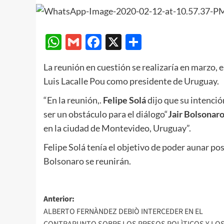
WhatsApp
Gmail
Facebook
X
Compartir
La reunión en cuestión se realizaría en marzo, 
Luis Lacalle Pou como presidente de Uruguay.
“En la reunión,.
Felipe Solá
dijo que su intenció
ser un obstáculo para el diálogo“
Jair Bolsonar
en la ciudad de Montevideo, Uruguay”.
Felipe Solá tenía el objetivo de poder aunar po
Bolsonaro se reunirán.
Navegación
Anterior:
ALBERTO FERNÀNDEZ DEBIÒ INTERCEDER EN EL
de
CONTRAPUNTO SOBRE LOS PRESOS POLÌTICOS Y LO