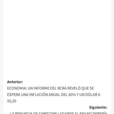
Navegación
Anterior:
ECONOMIA: UN INFORME DEL BCRA REVELÓ QUE SE
de
ESPERA UNA INFLACIÓN ANUAL DEL 40% Y UN DÓLAR A
entradas
50,20
Siguiente:
LA RENUNCIA DE CHRISTINE LAGARDE AL FMI NO DEBERÍA