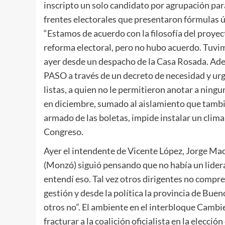
inscripto un solo candidato por agrupación para
frentes electorales que presentaron fórmulas ún
“Estamos de acuerdo con la filosofía del proy
reforma electoral, pero no hubo acuerdo. Tuvim
ayer desde un despacho de la Casa Rosada. Adem
PASO a través de un decreto de necesidad y urg
listas, a quien no le permitieron anotar a nin
en diciembre, sumado al aislamiento que tambi
armado de las boletas, impide instalar un clim
Congreso.
Ayer el intendente de Vicente López, Jorge Macr
(Monzó) siguió pensando que no había un lider
entendí eso. Tal vez otros dirigentes no compr
gestión y desde la política la provincia de Buen
otros no”. El ambiente en el interbloque Camb
fracturar a la coalición oficialista en la elecci