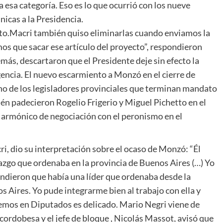
 esa categoría. Eso es lo que ocurrió con los nueve
icas a la Presidencia.
ecto.Macri también quiso eliminarlas cuando enviamos la
os que sacar ese artículo del proyecto”, respondieron
ás, descartaron que el Presidente deje sin efecto la
encia. El nuevo escarmiento a Monzó en el cierre de
guno de los legisladores provinciales que terminan mandato
én padecieron Rogelio Frigerio y Miguel Pichetto en el
a armónico de negociación con el peronismo en el
i, dio su interpretación sobre el ocaso de Monzó: “Él
azgo que ordenaba en la provincia de Buenos Aires (…) Yo
endieron que había una líder que ordenaba desde la
os Aires. Yo pude integrarme bien al trabajo con ella y
iemos en Diputados es delicado. Mario Negri viene de
ón cordobesa y el jefe de bloque , Nicolás Massot, avisó que