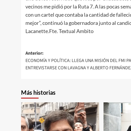
vecinos me pidió por la Ruta 7. A las pocas sema
con un cartel que contaba la cantidad de fallec
mejor”, continuó la gobernadora junto al candi
Lacanette.Fte. Textual Ambito
Navegación
Anterior:
ECONOMÍA Y POLÍTICA: LLEGA UNA MISIÓN DEL FMI P
de
ENTREVISTARSE CON LAVAGNA Y ALBERTO FERNÁNDE
entradas
Más historias