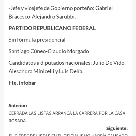
-Jefe y vicejefe de Gobierno porteño: Gabriel
Bracesco-Alejandro Sarubbi.
PARTIDO REPUBLICANO FEDERAL
Sin fórmula presidencial
Santiago Cúneo-Claudio Morgado
Candidatos a diputados nacionales: Julio De Vido,
Alesandra Minicelli y Luis Delía.
Fte. infobar
Navegación
Anterior:
CERRADA LAS LISTAS ARRANCA LA CARRERA POR LA CASA
de
ROSADA
entradas
Siguiente:
EL CIERRE DE LISTAS EN EL OFICIALISMO HABRÍA CAUSADO