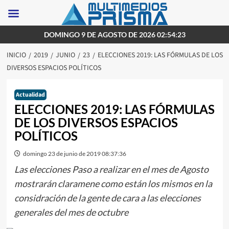
Saltar
DOMINGO 9 DE AGOSTO DE 2026 02:54:23
al
INICIO
2019
JUNIO
23
ELECCIONES 2019: LAS FÓRMULAS DE LOS
contenido
DIVERSOS ESPACIOS POLÍTICOS
Actualidad
ELECCIONES 2019: LAS FÓRMULAS
DE LOS DIVERSOS ESPACIOS
POLÍTICOS
domingo 23 de junio de 2019 08:37:36
Las elecciones Paso a realizar en el mes de Agosto
mostrarán claramene como están los mismos en la
considración de la gente de cara a las elecciones
generales del mes de octubre