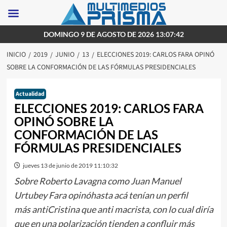
Saltar
DOMINGO 9 DE AGOSTO DE 2026 13:07:42
al
INICIO
2019
JUNIO
13
ELECCIONES 2019: CARLOS FARA OPINÓ
contenido
SOBRE LA CONFORMACIÓN DE LAS FÓRMULAS PRESIDENCIALES
Actualidad
ELECCIONES 2019: CARLOS FARA
OPINÓ SOBRE LA
CONFORMACIÓN DE LAS
FÓRMULAS PRESIDENCIALES
jueves 13 de junio de 2019 11:10:32
Sobre Roberto Lavagna como Juan Manuel
Urtubey Fara opinóhasta acá tenían un perfil
más antiCristina que anti macrista, con lo cual diría
que en una polarización tienden a confluir más