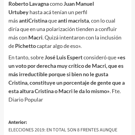
Roberto
Lavagna
como
Juan Manuel
Urtubey
hasta acá tenían un perfil
más
antiCristina
que
anti macrista
, con lo cual
diría que en una polarización tienden a confluir
más con
Macri
. Quizá intentaron con la inclusión
de
Pichetto
captar algo de eso».
En tanto, sobre
José Luis Espert
consideró que
«es
un voto por derecha muy crítico de Macri, que es
más irreductible porque si bien no le gusta
Cristina, constituye un porcentaje de gente que a
esta altura Cristina o Macri le da lo mismo»
. Fte.
Diario Popular
Navegación
Anterior:
ELECCIONES 2019: EN TOTAL SON 8 FRENTES AUNQUE
de