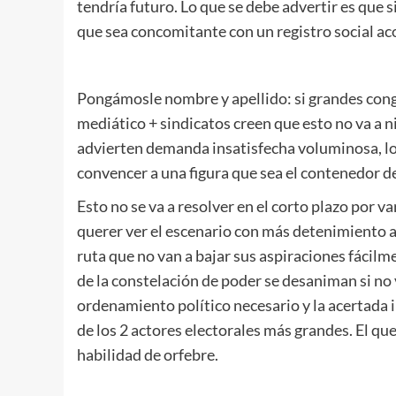
tendría futuro. Lo que se debe advertir es que 
que sea concomitante con un registro social ac
Pongámosle nombre y apellido: si grandes con
mediático + sindicatos creen que esto no va a n
advierten demanda insatisfecha voluminosa, lo
convencer a una figura que sea el contenedor de
Esto no se va a resolver en el corto plazo por v
querer ver el escenario con más detenimiento 
ruta que no van a bajar sus aspiraciones fácilm
de la constelación de poder se desaniman si no
ordenamiento político necesario y la acertada in
de los 2 actores electorales más grandes. El qu
habilidad de orfebre.