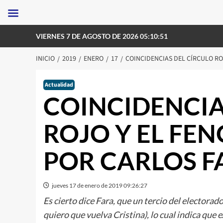
Saltar
VIERNES 7 DE AGOSTO DE 2026 05:10:51
al
contenido
INICIO
2019
ENERO
17
COINCIDENCIAS DEL CÍRCULO R
Actualidad
COINCIDENCIA
ROJO Y EL F
POR CARLOS F
jueves 17 de enero de 2019 09:26:27
Es cierto dice Fara, que un tercio del electora
quiero que vuelva Cristina), lo cual indica que