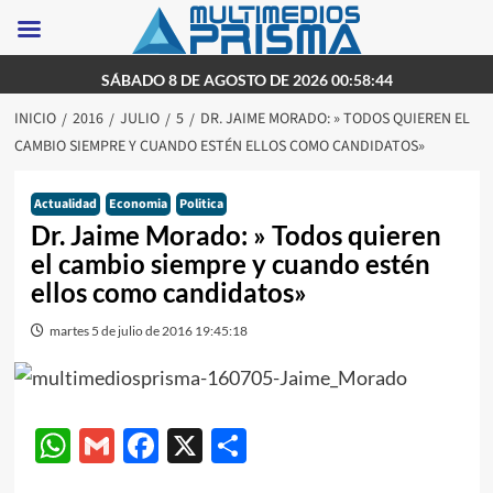
Saltar
SÁBADO 8 DE AGOSTO DE 2026 00:58:44
al
INICIO
2016
JULIO
5
DR. JAIME MORADO: » TODOS QUIEREN EL
contenido
CAMBIO SIEMPRE Y CUANDO ESTÉN ELLOS COMO CANDIDATOS»
Actualidad
Economia
Politica
Dr. Jaime Morado: » Todos quieren
el cambio siempre y cuando estén
ellos como candidatos»
martes 5 de julio de 2016 19:45:18
WhatsApp
Gmail
Facebook
X
Compartir