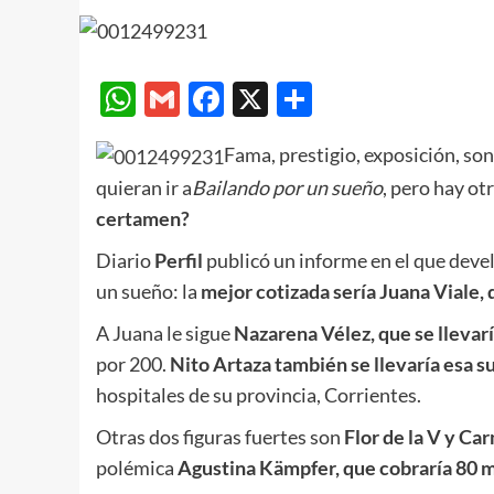
WhatsApp
Gmail
Facebook
X
Compartir
Fama, prestigio, exposición, so
quieran ir a
Bailando por un sueño
, pero hay otr
certamen?
Diario
Perfil
publicó un informe en el que devel
un sueño: la
mejor cotizada sería Juana Viale, 
A Juana le sigue
Nazarena Vélez, que se llevar
por 200.
Nito Artaza
también se llevaría esa 
hospitales de su provincia, Corrientes.
Otras dos figuras fuertes son
Flor de la V y Ca
polémica
Agustina Kämpfer, que cobraría 80 m