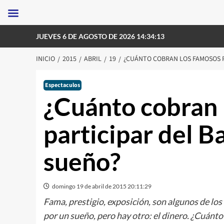
Saltar
JUEVES 6 DE AGOSTO DE 2026 14:34:13
al
contenido
INICIO
2015
ABRIL
19
¿CUÁNTO COBRAN LOS FAMOSOS P
Espectaculos
¿Cuánto cobran 
participar del B
sueño?
domingo 19 de abril de 2015 20:11:29
Fama, prestigio, exposición, son algunos de lo
por un sueño, pero hay otro: el dinero. ¿Cuánto 