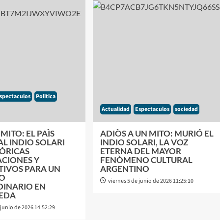
spectaculos
Politica
Actualidad
Espectaculos
sociedad
MITO: EL PAÌS
ADIÒS A UN MITO: MURIÓ EL
AL INDIO SOLARI
INDIO SOLARI, LA VOZ
TÓRICAS
ETERNA DEL MAYOR
ACIONES Y
FENÒMENO CULTURAL
TIVOS PARA UN
ARGENTINO
RO
viernes 5 de junio de 2026 11:25:10
DINARIO EN
EDA
junio de 2026 14:52:29