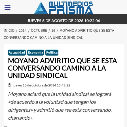
Saltar
JUEVES 6 DE AGOSTO DE 2026 10:22:06
al
INICIO
2014
OCTUBRE
16
MOYANO ADVIRITIO QUE SE ESTA
contenido
CONVERSANDO CAMINO A LA UNIDAD SINDICAL
Actualidad
Economia
Politica
MOYANO ADVIRITIO QUE SE ESTA
CONVERSANDO CAMINO A LA
UNIDAD SINDICAL
jueves 16 de octubre de 2014 15:42:22
Moyano aclaró que la unidad sindical se logrará
«de acuerdo a la voluntad que tengan los
dirigentes» y admitió que «se está conversando,
charlando»