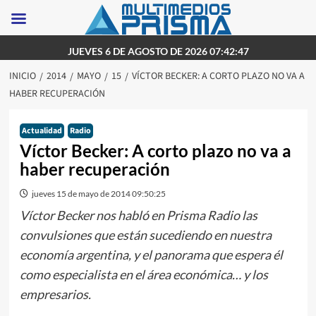
Saltar
JUEVES 6 DE AGOSTO DE 2026 07:42:47
al
INICIO
2014
MAYO
15
VÍCTOR BECKER: A CORTO PLAZO NO VA A
contenido
HABER RECUPERACIÓN
Actualidad
Radio
Víctor Becker: A corto plazo no va a
haber recuperación
jueves 15 de mayo de 2014 09:50:25
Víctor Becker nos habló en Prisma Radio las
convulsiones que están sucediendo en nuestra
economía argentina, y el panorama que espera él
como especialista en el área económica… y los
empresarios.