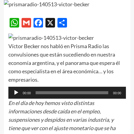
WhatsApp
Gmail
Facebook
X
Compartir
Víctor Becker nos habló en Prisma Radio las
convulsiones que están sucediendo en nuestra
economía argentina, y el panorama que espera él
como especialista en el área económica… y los
empresarios.
Reproductor
00:00
00:00
de
En el día de hoy hemos visto distintas
audio
informaciones desde caída en el empleo,
suspensiones y despidos en varias industria, y
tiene que ver con el ajuste monetario que se ha