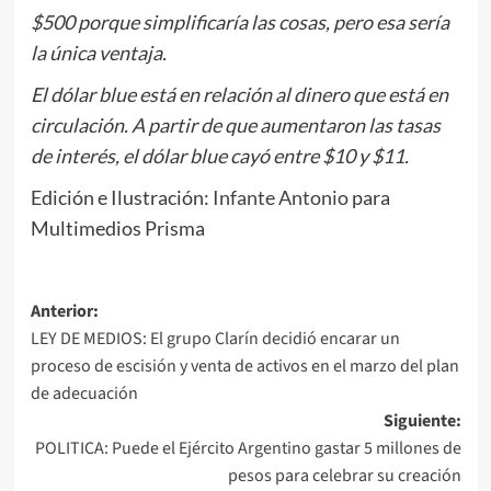
$500 porque simplificaría las cosas, pero esa sería
la única ventaja.
El dólar blue está en relación al dinero que está en
circulación. A partir de que aumentaron las tasas
de interés, el dólar blue cayó entre $10 y $11.
Edición e Ilustración:
Infante Antonio
para
Multimedios Prisma
Navegación
Anterior:
LEY DE MEDIOS: El grupo Clarín decidió encarar un
de
proceso de escisión y venta de activos en el marzo del plan
entradas
de adecuación
Siguiente:
POLITICA: Puede el Ejército Argentino gastar 5 millones de
pesos para celebrar su creación