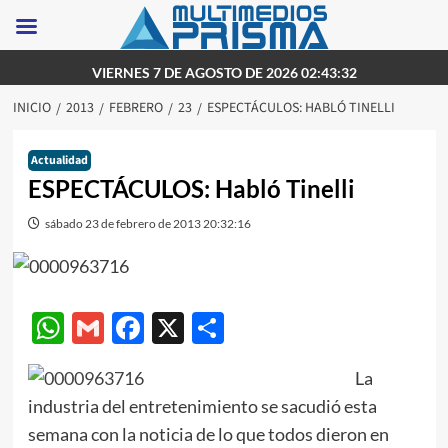
Saltar
VIERNES 7 DE AGOSTO DE 2026 02:43:32
al
INICIO
2013
FEBRERO
23
ESPECTÁCULOS: HABLÓ TINELLI
contenido
Actualidad
ESPECTÁCULOS: Habló Tinelli
sábado 23 de febrero de 2013 20:32:16
WhatsApp
Gmail
Facebook
X
Compartir
La
industria del entretenimiento se sacudió esta
semana con la noticia de lo que todos dieron en