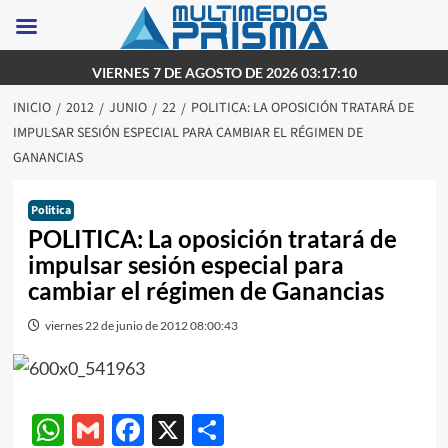
Saltar
VIERNES 7 DE AGOSTO DE 2026 03:17:10
al
INICIO
2012
JUNIO
22
POLITICA: LA OPOSICIÓN TRATARÁ DE
contenido
IMPULSAR SESIÓN ESPECIAL PARA CAMBIAR EL RÉGIMEN DE
GANANCIAS
Politica
POLITICA: La oposición tratará de
impulsar sesión especial para
cambiar el régimen de Ganancias
viernes 22 de junio de 2012 08:00:43
WhatsApp
Gmail
Facebook
X
Compartir