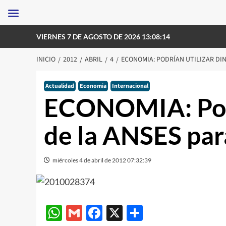
Saltar
VIERNES 7 DE AGOSTO DE 2026 13:08:14
al
contenido
INICIO
2012
ABRIL
4
ECONOMIA: PODRÍAN UTILIZAR DI
Actualidad
Economia
Internacional
ECONOMIA: Podr
de la ANSES pa
miércoles 4 de abril de 2012 07:32:39
WhatsApp
Gmail
Facebook
X
Compartir