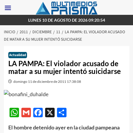
Saltar
LUNES 10 DE AGOSTO DE 2026 09:20:54
al
INICIO
2011
DICIEMBRE
11
LA PAMPA: EL VIOLADOR ACUSADO
contenido
DE MATAR A SU MUJER INTENTÓ SUICIDARSE
Actualidad
LA PAMPA: El violador acusado de
matar a su mujer intentó suicidarse
domingo 11 de diciembre de 2011 17:38:08
WhatsApp
Gmail
Facebook
X
Compartir
El hombre detenido ayer en la ciudad pampeana