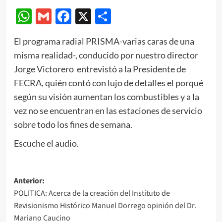
WhatsApp
Gmail
Facebook
X
Compartir
El programa radial PRISMA-varias caras de una
misma realidad-, conducido por nuestro director
Jorge Victorero entrevistó a la Presidente de
FECRA, quién contó con lujo de detalles el porqué
según su visión aumentan los combustibles y a la
vez no se encuentran en las estaciones de servicio
sobre todo los fines de semana.
Escuche el audio.
Navegación
Anterior:
POLITICA: Acerca de la creación del Instituto de
de
Revisionismo Histórico Manuel Dorrego opinión del Dr.
entradas
Mariano Caucino