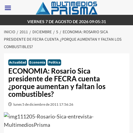
Saltar
VIERNES 7 DE AGOSTO DE 2026 09:05:31
al
INICIO
2011
DICIEMBRE
5
ECONOMIA: ROSARIO SICA
contenido
PRESIDENTE DE FECRA CUENTA ¿PORQUE AUMENTAN Y FALTAN LOS
COMBUSTIBLES?
Actualidad
Economia
Politica
ECONOMIA: Rosario Sica
presidente de FECRA cuenta
¿porque aumentan y faltan los
combustibles?
lunes 5 de diciembre de 2011 17:56:26