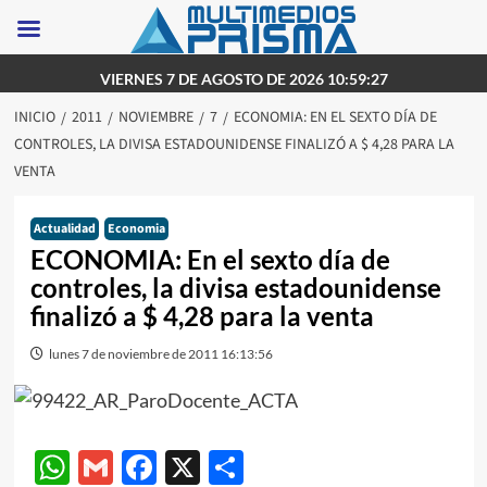
Saltar
VIERNES 7 DE AGOSTO DE 2026 10:59:27
al
INICIO
2011
NOVIEMBRE
7
ECONOMIA: EN EL SEXTO DÍA DE
contenido
CONTROLES, LA DIVISA ESTADOUNIDENSE FINALIZÓ A $ 4,28 PARA LA
VENTA
Actualidad
Economia
ECONOMIA: En el sexto día de
controles, la divisa estadounidense
finalizó a $ 4,28 para la venta
lunes 7 de noviembre de 2011 16:13:56
WhatsApp
Gmail
Facebook
X
Compartir