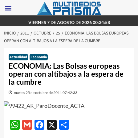
Saltar
VIERNES 7 DE AGOSTO DE 2026 00:34:58
al
INICIO
2011
OCTUBRE
25
ECONOMIA: LAS BOLSAS EUROPEAS
contenido
OPERAN CON ALTIBAJOS A LA ESPERA DE LA CUMBRE
Actualidad
Economia
ECONOMIA: Las Bolsas europeas
operan con altibajos a la espera de
la cumbre
martes 25 de octubre de 2011 07:42:33
WhatsApp
Gmail
Facebook
X
Compartir