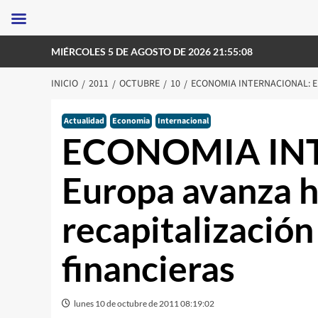
Saltar
MIÉRCOLES 5 DE AGOSTO DE 2026 21:55:08
al
contenido
INICIO
2011
OCTUBRE
10
ECONOMIA INTERNACIONAL: E
Actualidad
Economia
Internacional
ECONOMIA IN
Europa avanza h
recapitalización
financieras
lunes 10 de octubre de 2011 08:19:02