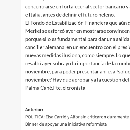
concentrarse en fortalecer al sector bancario 
e Italia, antes de definir el futuro heleno.
El Fondo de Estabilización Financiera que aún 
Merkel se esforzó ayer en mostrarse convincent
porque ello es fundamental para dar una salida s
canciller alemana, en un encuentro con el pres
nuevas medidas ilusiona, como siempre. Lo que
resaltó ayer subrayó la importancia de la cumbre
noviembre, para poder presentar ahí esa ?soluc
noviembre? Hay que aprobar ya la cuestion del
Palma Cané.Fte. elcronista
Navegación
Anterior:
POLITICA: Elsa Carrió y Alfonsin criticaron duramente
de
Binner de apoyar una iniciativa reformista
entradas