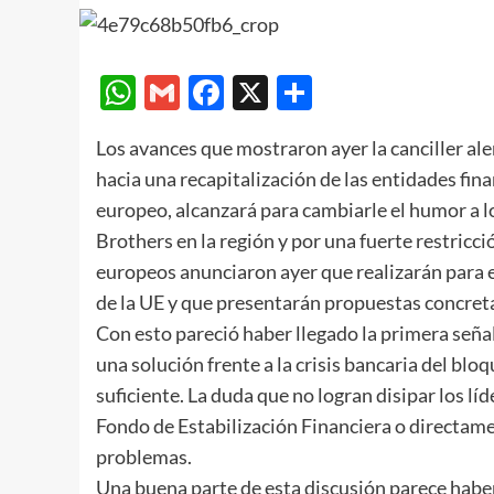
WhatsApp
Gmail
Facebook
X
Compartir
Los avances que mostraron ayer la canciller ale
hacia una recapitalización de las entidades fina
europeo, alcanzará para cambiarle el humor a 
Brothers en la región y por una fuerte restricci
europeos anunciaron ayer que realizarán para 
de la UE y que presentarán propuestas concreta
Con esto pareció haber llegado la primera señ
una solución frente a la crisis bancaria del blo
suficiente. La duda que no logran disipar los lí
Fondo de Estabilización Financiera o directame
problemas.
Una buena parte de esta discusión parece haber