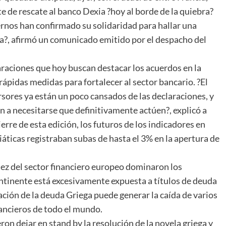
de rescate al banco Dexia ?hoy al borde de la quiebra?
ernos han confirmado su solidaridad para hallar una
ia?, afirmó un comunicado emitido por el despacho del
araciones que hoy buscan destacar los acuerdos en la
ápidas medidas para fortalecer al sector bancario. ?El
rsores ya están un poco cansados de las declaraciones, y
n a necesitarse que definitivamente actúen?, explicó a
erre de esta edición, los futuros de los indicadores en
áticas registraban subas de hasta el 3% en la apertura de
dez del sector financiero europeo dominaron los
ontinente está excesivamente expuesta a títulos de deuda
ración de la deuda Griega puede generar la caída de varios
nancieros de todo el mundo.
eron dejar en stand by la resolución de la novela griega y