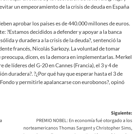
y evitar un empeoramiento de la crisis de deuda en España
deben aprobar los países es de 440.000 millones de euros.
e: ?Estamos decididos a defender y apoyar a la banca
ólida y duradera a la crisis de la deuda?, sentenció la
idente francés, Nicolás Sarkozy. La voluntad de tomar
 preocupa, dicen, es la demora en implementarlas. Merkel
 de líderes del G-20 en Cannes (Francia), el 3 y 4 de
ión duradera?. ?¿Por qué hay que esperar hasta el 3 de
 Fondo y permitirle apalancarse con eurobonos?, opinó
Siguiente:
 a
PREMIO NOBEL: En economía fué otorgado a los
norteamericanos Thomas Sargent y Christopher Sims,