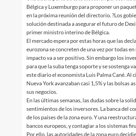
Bélgica y Luxemburgo para proponer un paquete 
en la próxima reunión del directorio. ?Los gobi
solución destinada a asegurar el futuro de Dex
primer ministro interino de Bélgica.
El mercado espera por estas horas que las decl
eurozona se concreten de una vez por todas en r
impacto va a ser positivo. Sin embargo los inve
para que la suba tenga soporte y se sostenga va
este diario el economista Luis Palma Cané. Al ci
Nueva York avanzaban casi 1,5% y las bolsas asi
sus negocios.
En las últimas semanas, las dudas sobre la soli
sentimientos de los inversores. La banca del c
de los países de la zona euro. Y una reestructu
bancos europeos, y contagiar a los sistemas fi
Por ello, las autoridades de la zona euro decidi