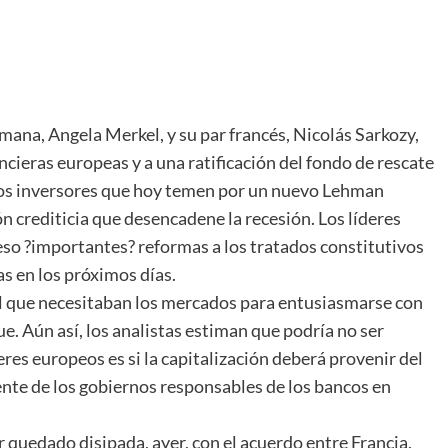
mana, Angela Merkel, y su par francés, Nicolás Sarkozy,
ncieras europeas y a una ratificación del fondo de rescate
los inversores que hoy temen por un nuevo Lehman
ón crediticia que desencadene la recesión. Los líderes
eso ?importantes? reformas a los tratados constitutivos
s en los próximos días.
al que necesitaban los mercados para entusiasmarse con
que. Aún así, los analistas estiman que podría no ser
deres europeos es si la capitalización deberá provenir del
nte de los gobiernos responsables de los bancos en
 quedado disipada, ayer, con el acuerdo entre Francia,