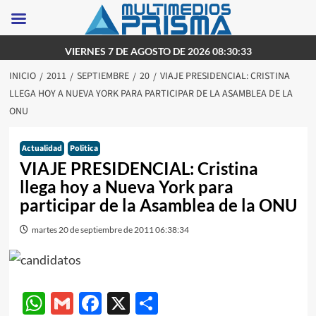
Saltar
VIERNES 7 DE AGOSTO DE 2026 08:30:33
al
INICIO
2011
SEPTIEMBRE
20
VIAJE PRESIDENCIAL: CRISTINA
contenido
LLEGA HOY A NUEVA YORK PARA PARTICIPAR DE LA ASAMBLEA DE LA
ONU
Actualidad
Politica
VIAJE PRESIDENCIAL: Cristina
llega hoy a Nueva York para
participar de la Asamblea de la ONU
martes 20 de septiembre de 2011 06:38:34
WhatsApp
Gmail
Facebook
X
Compartir