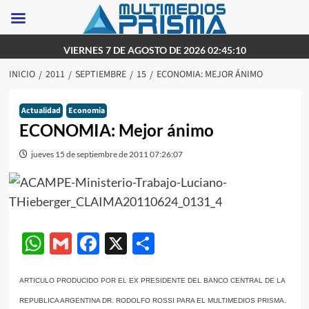
Saltar
VIERNES 7 DE AGOSTO DE 2026 02:45:10
al
INICIO
2011
SEPTIEMBRE
15
ECONOMIA: MEJOR ÁNIMO
contenido
Actualidad
Economia
ECONOMIA: Mejor ánimo
jueves 15 de septiembre de 2011 07:26:07
WhatsApp
Gmail
Facebook
X
Compartir
ARTICULO PRODUCIDO POR EL EX PRESIDENTE DEL BANCO CENTRAL DE LA
REPUBLICA ARGENTINA DR. RODOLFO ROSSI PARA EL MULTIMEDIOS PRISMA.