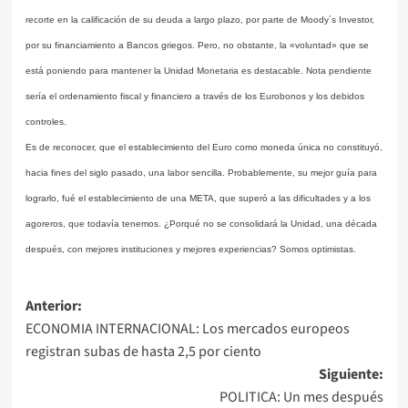
recorte en la calificación de su deuda a largo plazo, por parte de Moody´s Investor,
por su financiamiento a Bancos griegos. Pero, no obstante, la «voluntad» que se
está poniendo para mantener la Unidad Monetaria es destacable. Nota pendiente
sería el ordenamiento fiscal y financiero a través de los Eurobonos y los debidos
controles.
Es de reconocer, que el establecimiento del Euro como moneda única no constituyó,
hacia fines del siglo pasado, una labor sencilla. Probablemente, su mejor guía para
lograrlo, fué el establecimiento de una META, que superó a las dificultades y a los
agoreros, que todavía tenemos. ¿Porqué no se consolidará la Unidad, una década
después, con mejores instituciones y mejores experiencias? Somos optimistas.
Navegación
Anterior:
ECONOMIA INTERNACIONAL: Los mercados europeos
de
registran subas de hasta 2,5 por ciento
entradas
Siguiente:
POLITICA: Un mes después