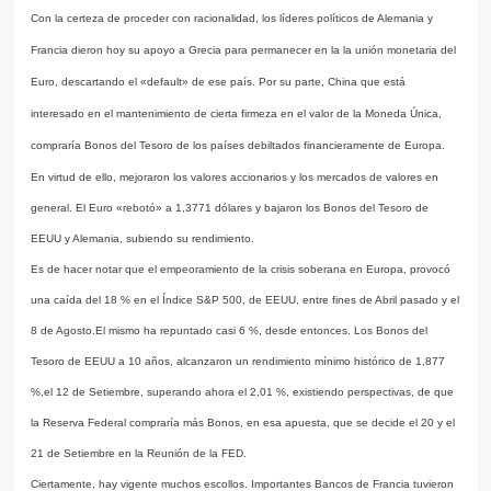
Con la certeza de proceder con racionalidad, los líderes políticos de Alemania y
Francia dieron hoy su apoyo a Grecia para permanecer en la la unión monetaria del
Euro, descartando el «default» de ese país. Por su parte, China que está
interesado en el mantenimiento de cierta firmeza en el valor de la Moneda Única,
compraría Bonos del Tesoro de los países debiltados financieramente de Europa.
En virtud de ello, mejoraron los valores accionarios y los mercados de valores en
general. El Euro «rebotó» a 1,3771 dólares y bajaron los Bonos del Tesoro de
EEUU y Alemania, subiendo su rendimiento.
Es de hacer notar que el empeoramiento de la crisis soberana en Europa, provocó
una caída del 18 % en el Índice S&P 500, de EEUU, entre fines de Abril pasado y el
8 de Agosto.El mismo ha repuntado casi 6 %, desde entonces. Los Bonos del
Tesoro de EEUU a 10 años, alcanzaron un rendimiento mínimo histórico de 1,877
%,el 12 de Setiembre, superando ahora el 2,01 %, existiendo perspectivas, de que
la Reserva Federal compraría más Bonos, en esa apuesta, que se decide el 20 y el
21 de Setiembre en la Reunión de la FED.
Ciertamente, hay vigente muchos escollos. Importantes Bancos de Francia tuvieron