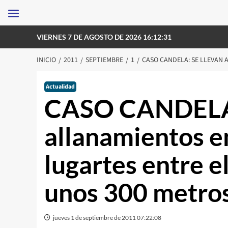
Saltar
VIERNES 7 DE AGOSTO DE 2026 16:12:31
al
contenido
INICIO
2011
SEPTIEMBRE
1
CASO CANDELA: SE LLEVAN 
Actualidad
CASO CANDELA:
allanamientos e
lugartes entre e
unos 300 metros
jueves 1 de septiembre de 2011 07:22:08