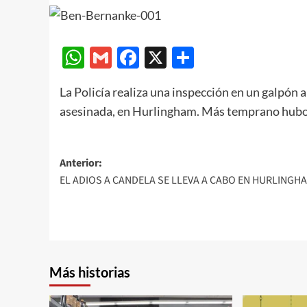
WhatsApp
Gmail
Facebook
X
Compartir
La Policía realiza una inspección en un galpón 
asesinada, en Hurlingham. Más temprano hubo 
Navegación
Anterior:
EL ADIOS A CANDELA SE LLEVA A CABO EN HURLINGH
de
entradas
Más historias