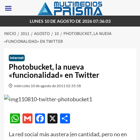
Saltar
LUNES 10 DE AGOSTO DE 2026 07:36:03
al
INICIO
2011
AGOSTO
10
PHOTOBUCKET, LA NUEVA
contenido
«FUNCIONALIDAD» EN TWITTER
Internet
Photobucket, la nueva
«funcionalidad» en Twitter
miércoles 10 de agosto de 2011 02:35:58
WhatsApp
Gmail
Facebook
X
Compartir
La red social más austera (en cantidad, pero no en