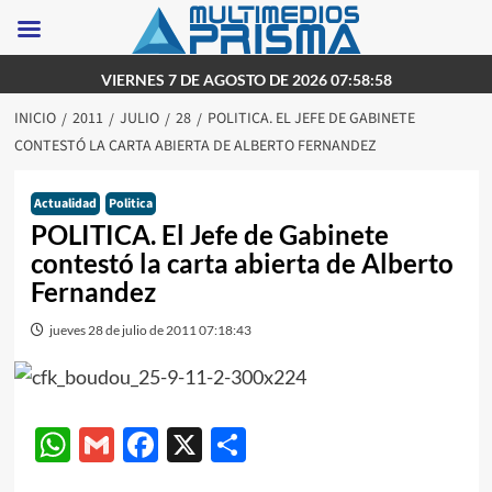
Saltar
VIERNES 7 DE AGOSTO DE 2026 07:58:58
al
INICIO
2011
JULIO
28
POLITICA. EL JEFE DE GABINETE
contenido
CONTESTÓ LA CARTA ABIERTA DE ALBERTO FERNANDEZ
Actualidad
Politica
POLITICA. El Jefe de Gabinete
contestó la carta abierta de Alberto
Fernandez
jueves 28 de julio de 2011 07:18:43
WhatsApp
Gmail
Facebook
X
Compartir