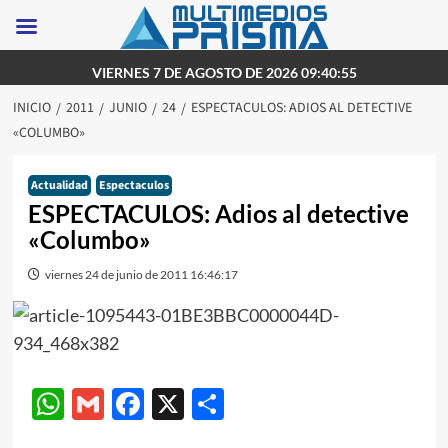
Saltar
VIERNES 7 DE AGOSTO DE 2026 09:40:55
al
INICIO
2011
JUNIO
24
ESPECTACULOS: ADIOS AL DETECTIVE
contenido
«COLUMBO»
Actualidad
Espectaculos
ESPECTACULOS: Adios al detective
«Columbo»
viernes 24 de junio de 2011 16:46:17
WhatsApp
Gmail
Facebook
X
Compartir