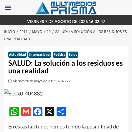
Saltar
VIERNES 7 DE AGOSTO DE 2026 16:32:47
al
INICIO
2011
MAYO
20
SALUD: LA SOLUCIÓN A LOS RESIDUOS ES
contenido
UNA REALIDAD
Actualidad
Internacional
Politica
Salud
SALUD: La solución a los residuos es
una realidad
viernes 20 de mayo de 2011 07:48:22
WhatsApp
Gmail
Facebook
X
Compartir
En estas latitudes hemos tenido la posibilidad de