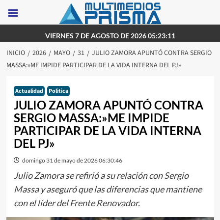
Saltar
VIERNES 7 DE AGOSTO DE 2026 05:23:11
al
INICIO
2026
MAYO
31
JULIO ZAMORA APUNTÓ CONTRA SERGIO
contenido
MASSA:»ME IMPIDE PARTICIPAR DE LA VIDA INTERNA DEL PJ»
Actualidad
Politica
JULIO ZAMORA APUNTÓ CONTRA
SERGIO MASSA:»ME IMPIDE
PARTICIPAR DE LA VIDA INTERNA
DEL PJ»
domingo 31 de mayo de 2026 06:30:46
Julio Zamora se refirió a su relación con Sergio
Massa y aseguró que las diferencias que mantiene
con el líder del Frente Renovador.