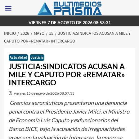
Saltar
VIERNES 7 DE AGOSTO DE 2026 08:53:31
al
INICIO
2026
MAYO
15
JUSTICIA:SINDICATOS ACUSAN A MILE Y
contenido
CAPUTO POR «REMATAR» INTERCARGO
Actualidad
Justicia
JUSTICIA:SINDICATOS ACUSAN A
MILE Y CAPUTO POR «REMATAR»
INTERCARGO
viernes 15 de mayo de 2026 08:57:33
Gremios aeronáuticos presentaron una denuncia
penal contra el Presidente Javier Milei, el Ministro
de Economía Luis Caputo y exfuncionarios del
Banco BICE, bajo la acusación de irregularidades
graves en la valuación de Intercargo, la empresa