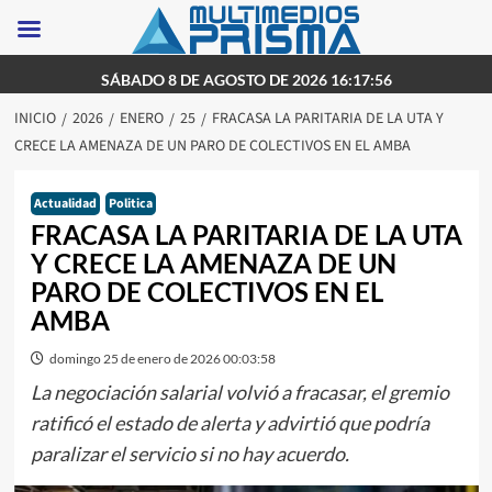
Saltar
SÁBADO 8 DE AGOSTO DE 2026 16:17:56
al
INICIO
2026
ENERO
25
FRACASA LA PARITARIA DE LA UTA Y
contenido
CRECE LA AMENAZA DE UN PARO DE COLECTIVOS EN EL AMBA
Actualidad
Politica
FRACASA LA PARITARIA DE LA UTA
Y CRECE LA AMENAZA DE UN
PARO DE COLECTIVOS EN EL
AMBA
domingo 25 de enero de 2026 00:03:58
La negociación salarial volvió a fracasar, el gremio
ratificó el estado de alerta y advirtió que podría
paralizar el servicio si no hay acuerdo.