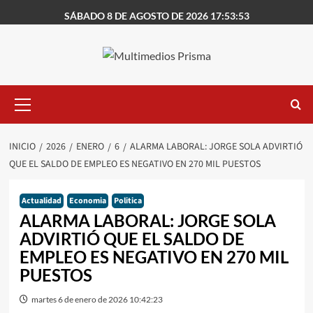
Saltar
SÁBADO 8 DE AGOSTO DE 2026 17:53:53
al
contenido
Menú
primario
INICIO
2026
ENERO
6
ALARMA LABORAL: JORGE SOLA ADVIRTIÓ
QUE EL SALDO DE EMPLEO ES NEGATIVO EN 270 MIL PUESTOS
Actualidad
Economia
Politica
ALARMA LABORAL: JORGE SOLA
ADVIRTIÓ QUE EL SALDO DE
EMPLEO ES NEGATIVO EN 270 MIL
PUESTOS
martes 6 de enero de 2026 10:42:23