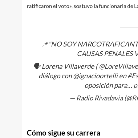
ratificaron el voto», sostuvo la funcionaria de 
📌"NO SOY NARCOTRAFICANT
CAUSAS PENALES V
🗣️ Lorena Villaverde (
@LoreVillav
diálogo con
@ignacioortelli
en
#E
oposición para…
p
— Radio Rivadavia (@R
Cómo sigue su carrera