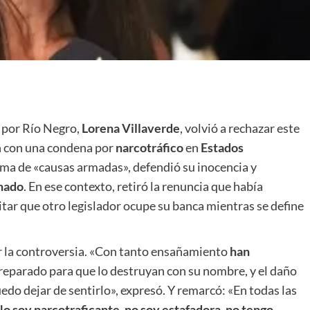
 por Río Negro,
Lorena Villaverde
, volvió a rechazar este
an con una condena por
narcotráfico
en
Estados
ima de «causas armadas», defendió su inocencia y
nado
. En ese contexto, retiró la renuncia que había
ar que otro legislador ocupe su banca mientras se define
r la controversia. «Con tanto ensañamiento
han
preparado para que lo destruyan con su nombre, y el daño
edo dejar de sentirlo», expresó. Y remarcó: «En todas las
o soy narcotraficante, no soy estafadora, no tengo