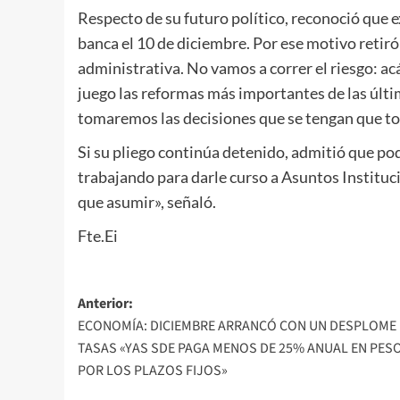
Respecto de su futuro político, reconoció que e
banca el 10 de diciembre. Por ese motivo reti
administrativa. No vamos a correr el riesgo: ac
juego las reformas más importantes de las últi
tomaremos las decisiones que se tengan que to
Si su pliego continúa detenido, admitió que pod
trabajando para darle curso a Asuntos Instituci
que asumir», señaló.
Fte.Ei
Navegación
Anterior:
ECONOMÍA: DICIEMBRE ARRANCÓ CON UN DESPLOME
de
TASAS «YAS SDE PAGA MENOS DE 25% ANUAL EN PES
entradas
POR LOS PLAZOS FIJOS»