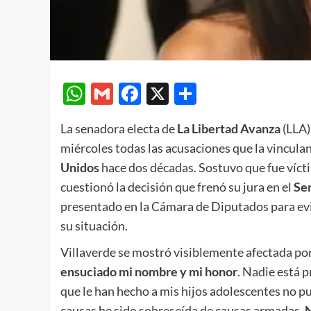
WhatsApp
Gmail
Facebook
X
Compartir
La senadora electa de
La Libertad Avanza
(LLA)
miércoles todas las acusaciones que la vincul
Unidos
hace dos décadas. Sostuvo que fue víct
cuestionó la decisión que frenó su jura en el
Se
presentado en la Cámara de Diputados para evit
su situación.
Villaverde se mostró visiblemente afectada po
ensuciado mi nombre y mi honor
. Nadie está 
que le han hecho a mis hijos adolescentes no pu
causas he sido sobreseída de causas armadas.
N