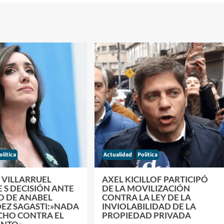
olitica
Actualidad
Politica
 VILLARRUEL
AXEL KICILLOF PARTICIPÓ
 S DECISIÓN ANTE
DE LA MOVILIZACIÓN
O DE ANABEL
CONTRA LA LEY DE LA
EZ SAGASTI:»NADA
INVIOLABILIDAD DE LA
ECHO CONTRA EL
PROPIEDAD PRIVADA