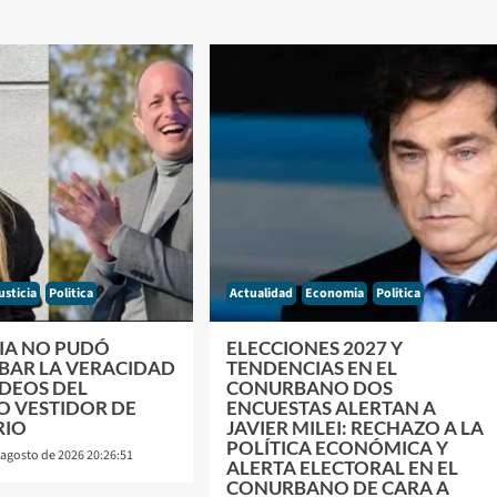
usticia
Politica
Actualidad
Economia
Politica
CIA NO PUDÓ
ELECCIONES 2027 Y
AR LA VERACIDAD
TENDENCIAS EN EL
IDEOS DEL
CONURBANO DOS
O VESTIDOR DE
ENCUESTAS ALERTAN A
RIO
JAVIER MILEI: RECHAZO A LA
POLÍTICA ECONÓMICA Y
 agosto de 2026 20:26:51
ALERTA ELECTORAL EN EL
CONURBANO DE CARA A