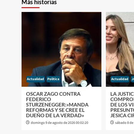
Más historias
Actualidad
Politica
Actualidad
J
OSCAR ZAGO CONTRA
LA JUSTI
FEDERICO
COMPROB
STURZENEGGER:»MANDA
DE LOS V
REFORMAS Y SE CREE EL
PRESUNT
DUEÑO DE LA VERDAD»
JESICA CI
domingo 9 de agosto de 2026 00:02:20
sábado 8 de