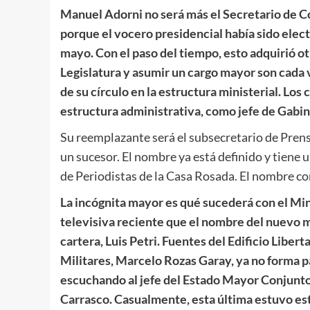
Manuel Adorni no será más el Secretario de C
porque el vocero presidencial había sido elec
mayo. Con el paso del tiempo, esto adquirió ot
Legislatura y asumir un cargo mayor son cada 
de su círculo en la estructura ministerial. Los
estructura administrativa, como jefe de Gabin
Su reemplazante será el subsecretario de Prensa
un sucesor. El nombre ya está definido y tiene 
de Periodistas de la Casa Rosada. El nombre co
La incógnita mayor es qué sucederá con el Min
televisiva reciente que el nombre del nuevo mi
cartera, Luis Petri. Fuentes del Edificio Libe
Militares, Marcelo Rozas Garay, ya no forma pa
escuchando al jefe del Estado Mayor Conjunto, 
Carrasco. Casualmente, esta última estuvo es