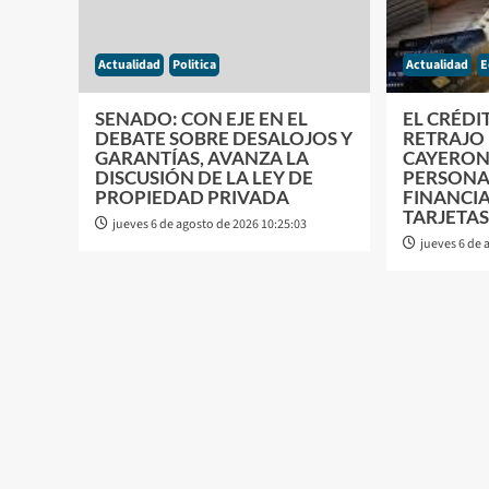
Actualidad
Politica
Actualidad
E
SENADO: CON EJE EN EL
EL CRÉDI
DEBATE SOBRE DESALOJOS Y
RETRAJO 
GARANTÍAS, AVANZA LA
CAYERON
DISCUSIÓN DE LA LEY DE
PERSONAL
PROPIEDAD PRIVADA
FINANCI
TARJETA
jueves 6 de agosto de 2026 10:25:03
jueves 6 de 