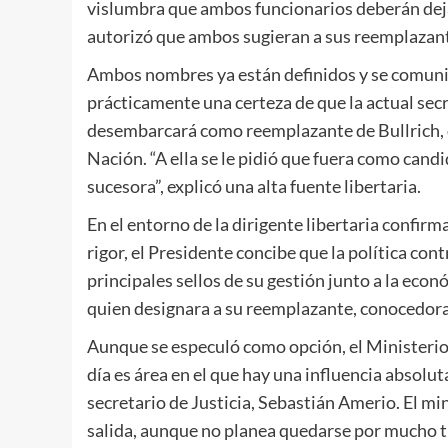
vislumbra que ambos funcionarios deberán deja
autorizó que ambos sugieran a sus reemplazan
Ambos nombres ya están definidos y se comunica
prácticamente una certeza de que la actual sec
desembarcará como reemplazante de Bullrich, q
Nación. “A ella se le pidió que fuera como candi
sucesora”, explicó una alta fuente libertaria.
En el entorno de la dirigente libertaria confirm
rigor, el Presidente concibe que la política cont
principales sellos de su gestión junto a la econ
quien designara a su reemplazante, conocedora d
Aunque se especuló como opción, el Ministerio 
día es área en el que hay una influencia absolu
secretario de Justicia, Sebastián Amerio. El m
salida, aunque no planea quedarse por mucho 