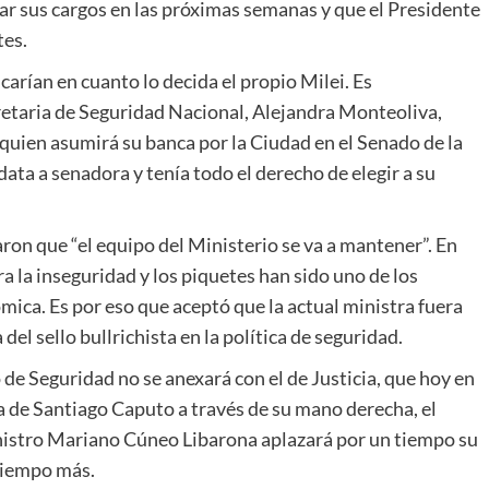
r sus cargos en las próximas semanas y que el Presidente
tes.
rían en cuanto lo decida el propio Milei. Es
retaria de Seguridad Nacional, Alejandra Monteoliva,
uien asumirá su banca por la Ciudad en el Senado de la
data a senadora y tenía todo el derecho de elegir a su
aron que “el equipo del Ministerio se va a mantener”. En
ra la inseguridad y los piquetes han sido uno de los
ómica. Es por eso que aceptó que la actual ministra fuera
el sello bullrichista en la política de seguridad.
de Seguridad no se anexará con el de Justicia, que hoy en
ta de Santiago Caputo a través de su mano derecha, el
inistro Mariano Cúneo Libarona aplazará por un tiempo su
tiempo más.