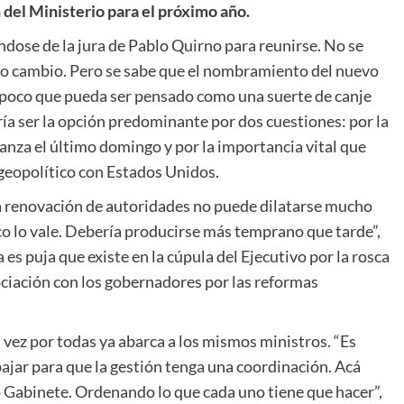
 del Ministerio para el próximo año.
ndose de la jura de Pablo Quirno para reunirse. No se
evo cambio. Pero se sabe que el nombramiento del nuevo
ampoco que pueda ser pensado como una suerte de canje
ría ser la opción predominante por dos cuestiones: por la
anza el último domingo y por la importancia vital que
 geopolítico con Estados Unidos.
la renovación de autoridades no puede dilatarse mucho
o lo vale. Debería producirse más temprano que tarde”,
es puja que existe en la cúpula del Ejecutivo por la rosca
ociación con los gobernadores por las reformas
a vez por todas ya abarca a los mismos ministros. “Es
bajar para que la gestión tenga una coordinación. Acá
o Gabinete. Ordenando lo que cada uno tiene que hacer”,