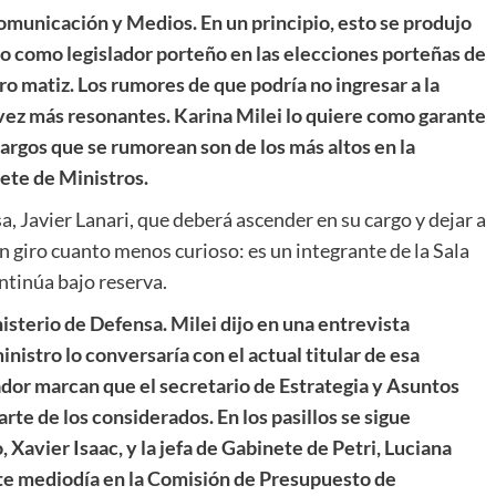
omunicación y Medios. En un principio, esto se produjo
to como legislador porteño en las elecciones porteñas de
ro matiz. Los rumores de que podría no ingresar a la
vez más resonantes. Karina Milei lo quiere como garante
 cargos que se rumorean son de los más altos en la
ete de Ministros.
, Javier Lanari, que deberá ascender en su cargo y dejar a
un giro cuanto menos curioso: es un integrante de la Sala
ntinúa bajo reserva.
isterio de Defensa. Milei dijo en una entrevista
nistro lo conversaría con el actual titular de esa
rtador marcan que el secretario de Estrategia y Asuntos
rte de los considerados. En los pasillos se sigue
Xavier Isaac, y la jefa de Gabinete de Petri, Luciana
te mediodía en la Comisión de Presupuesto de