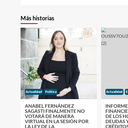
Más historias
Actualidad
Politica
Actualidad
E
ANABEL FERNÁNDEZ
INFORME 
SAGASTI FINALMENTE NO
FINANCIE
VOTARÁ DE MANERA
DE LOS H
VIRTUAL EN LA SESIÓN POR
DEUDAS 
LA LEY DE LA
CRÉDITO