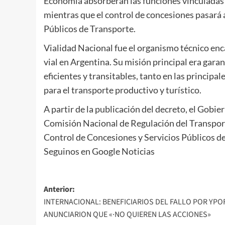
Economía absorberán las funciones vinculadas al
mientras que el control de concesiones pasará 
Públicos de Transporte.
Vialidad Nacional fue el organismo técnico encar
vial en Argentina. Su misión principal era garant
eficientes y transitables, tanto en las principa
para el transporte productivo y turístico.
A partir de la publicación del decreto, el Gobie
Comisión Nacional de Regulación del Transpo
Control de Concesiones y Servicios Públicos de
Seguinos en Google Noticias
Navegación
Anterior:
INTERNACIONAL: BENEFICIARIOS DEL FALLO POR YPO
de
ANUNCIARION QUE «·NO QUIEREN LAS ACCIONES»
entradas