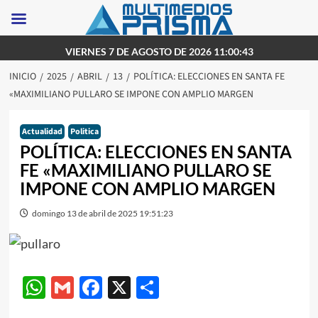
Saltar
VIERNES 7 DE AGOSTO DE 2026 11:00:43
al
INICIO
2025
ABRIL
13
POLÍTICA: ELECCIONES EN SANTA FE
contenido
«MAXIMILIANO PULLARO SE IMPONE CON AMPLIO MARGEN
Actualidad
Politica
POLÍTICA: ELECCIONES EN SANTA
FE «MAXIMILIANO PULLARO SE
IMPONE CON AMPLIO MARGEN
domingo 13 de abril de 2025 19:51:23
WhatsApp
Gmail
Facebook
X
Compartir