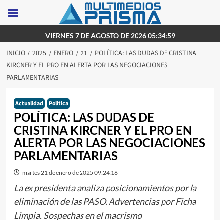
Saltar
VIERNES 7 DE AGOSTO DE 2026 05:34:59
al
INICIO
2025
ENERO
21
POLÍTICA: LAS DUDAS DE CRISTINA
contenido
KIRCNER Y EL PRO EN ALERTA POR LAS NEGOCIACIONES
PARLAMENTARIAS
Actualidad
Politica
POLÍTICA: LAS DUDAS DE
CRISTINA KIRCNER Y EL PRO EN
ALERTA POR LAS NEGOCIACIONES
PARLAMENTARIAS
martes 21 de enero de 2025 09:24:16
La ex presidenta analiza posicionamientos por la
eliminación de las PASO. Advertencias por Ficha
Limpia. Sospechas en el macrismo