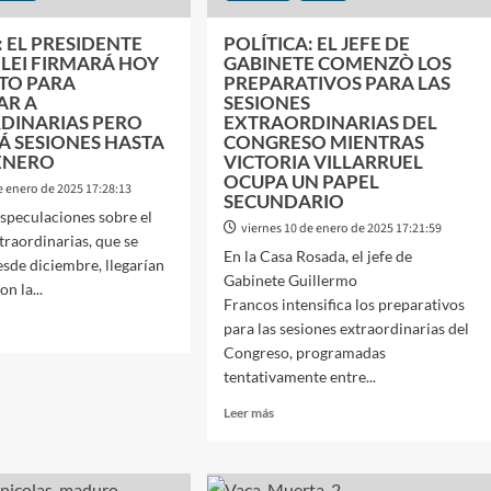
: EL PRESIDENTE
POLÍTICA: EL JEFE DE
ILEI FIRMARÁ HOY
GABINETE COMENZÒ LOS
ETO PARA
PREPARATIVOS PARA LAS
AR A
SESIONES
DINARIAS PERO
EXTRAORDINARIAS DEL
Á SESIONES HASTA
CONGRESO MIENTRAS
 ENERO
VICTORIA VILLARRUEL
OCUPA UN PAPEL
e enero de 2025 17:28:13
SECUNDARIO
especulaciones sobre el
viernes 10 de enero de 2025 17:21:59
traordinarias, que se
En la Casa Rosada, el jefe de
sde diciembre, llegarían
Gabinete Guillermo
on la...
Francos intensifica los preparativos
para las sesiones extraordinarias del
Congreso, programadas
tentativamente entre...
ICA:
Leer
Leer más
IDENTE
más
ER
sobre
POLÍTICA:
ARÁ