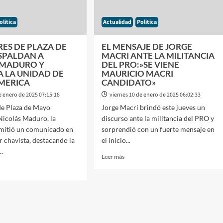
olitica
Actualidad
Politica
ES DE PLAZA DE
EL MENSAJE DE JORGE
SPALDAN A
MACRI ANTE LA MILITANCIA
 MADURO Y
DEL PRO:»SE VIENE
A LA UNIDAD DE
MAURICIO MACRI
MERICA
CANDIDATO»
e enero de 2025 07:15:18
viernes 10 de enero de 2025 06:02:33
de Plaza de Mayo
Jorge Macri brindó este jueves un
Nicolás Maduro, la
discurso ante la militancia del PRO y
emitió un comunicado en
sorprendió con un fuerte mensaje en
r chavista, destacando la
el inicio...
..
Leer
Leer más
más
sobre
EL
MENSAJE
DE
ES
JORGE
MACRI
A