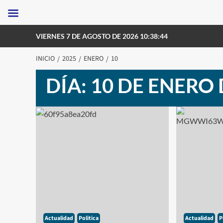
Saltar
VIERNES 7 DE AGOSTO DE 2026 10:38:44
al
contenido
INICIO
2025
ENERO
10
DÍA:
10 DE ENERO 
Actualidad
Politica
Actualidad
P