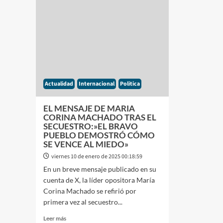
NICOLÁS
DE
MADURO
MAY
ASUMIRÍA
RESP
UN
A
NUEVO
NICO
MANDATO
MAD
PRESIDENCIAL
Y
EN
LLAM
Actualidad
SU
Internacional
Politica
A
PAÌS
LA
UNID
EL MENSAJE DE MARIA
DE
CORINA MACHADO TRAS EL
LATI
SECUESTRO:»EL BRAVO
PUEBLO DEMOSTRÓ CÓMO
SE VENCE AL MIEDO»
viernes 10 de enero de 2025 00:18:59
En un breve mensaje publicado en su
cuenta de X, la líder opositora María
Corina Machado se refirió por
primera vez al secuestro...
Leer
Leer más