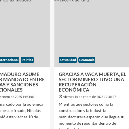
EL
JEFE
DE
ETO
GABINETE
COMENZÒ
VOCAR
LOS
PREPARATIVOS
AORDINARIAS
PARA
LAS
SESIONES
RÁ
EXTRAORDINARIAS
ONES
nternacional
Politica
Actualidad
Economia
DEL
A
CONGRESO
MIENTRAS
 MADURO ASUME
GRACIAS A VACA MUERTA, EL
VICTORIA
ER MANDATO ENTRE
SECTOR MINERO TUVO UNA
VILLARRUEL
AS Y SANCIONES
RECUPERACIÓN
O
OCUPA
CIONALES
ECONÓMICA
UN
e enero de 2025 14:51:01
viernes 10 de enero de 2025 12:30:27
PAPEL
marcado por la polémica
Mientras que sectores como la
SECUNDARIO
iones de fraude, Nicolás
construcción y la industria
ió este viernes 10 de
manufacturera esperan que llegue su
momento de repuntar dentro de