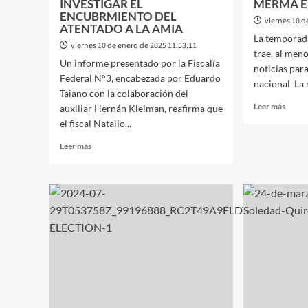
INVESTIGAR EL
MERMA E
ENCUBRMIENTO DEL
viernes 10 d
ATENTADO A LA AMIA
La temporad
viernes 10 de enero de 2025 11:53:11
trae, al men
Un informe presentado por la Fiscalía
noticias para
Federal N°3, encabezada por Eduardo
nacional. La 
Taiano con la colaboración del
Leer
Leer más
auxiliar Hernán Kleiman, reafirma que
más
el fiscal Natalio...
sobre
TURI
Leer
Leer más
NACI
más
EN
sobre
APRI
CASO
LOS
NISMAN:
PRIN
LA
DEST
FISCALÍA
TUVI
RATIFICÓ
UNA
QUE
MER
FUE
EN
ASESINADO
SU
POR
OCUP
INVESTIGAR