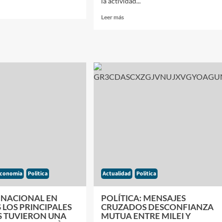
la actividad...
Leer
Leer más
más
LAS
sobre
URO
GRACIAS
ME
A
VACA
ER
MUERTA,
DATO
EL
E
SECTOR
NCIAS
MINERO
TUVO
IONES
UNA
RNACIONALES
RECUPERACIÓN
ECONÓMICA
conomia
Politica
Actualidad
Politica
 NACIONAL EN
POLÍTICA: MENSAJES
 LOS PRINCIPALES
CRUZADOS DESCONFIANZA
S TUVIERON UNA
MUTUA ENTRE MILEI Y