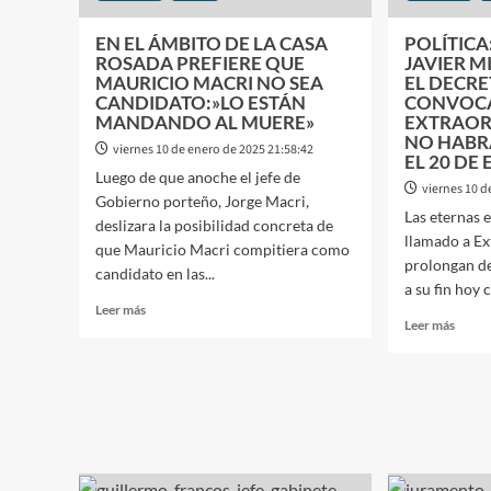
EN EL ÁMBITO DE LA CASA
POLÍTICA
ROSADA PREFIERE QUE
JAVIER M
MAURICIO MACRI NO SEA
EL DECR
CANDIDATO:»LO ESTÁN
CONVOC
MANDANDO AL MUERE»
EXTRAOR
NO HABR
viernes 10 de enero de 2025 21:58:42
EL 20 DE
Luego de que anoche el jefe de
viernes 10 d
Gobierno porteño, Jorge Macri,
Las eternas 
deslizara la posibilidad concreta de
llamado a Ex
que Mauricio Macri compitiera como
prolongan de
candidato en las...
a su fin hoy c
Leer
Leer más
Leer
Leer más
más
más
sobre
sobre
EN
POLÍT
EL
EL
ÁMBITO
PRES
DE
JAVI
LA
MILEI
CASA
FIRM