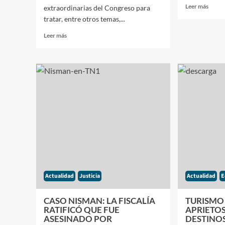
Leer
Leer más
extraordinarias del Congreso para
más
tratar, entre otros temas,...
sobre
NICO
Leer
Leer más
MAD
más
ASU
sobre
SU
EL
TERC
GOBIERNO
MAN
RATIFICÓ
ENTR
QUE
DENU
CONVOCARÁ
Y
A
SANC
SESIONES
INTE
EXTRAORDINARIAS
PARA
TRATAR
LA
REFORMA
Actualidad
Justicia
Actualidad
E
ELECTORAL
Y
ELIMINAR
CASO NISMAN: LA FISCALÍA
TURISMO
LAS
RATIFICÓ QUE FUE
APRIETOS
PASO
ASESINADO POR
DESTINO