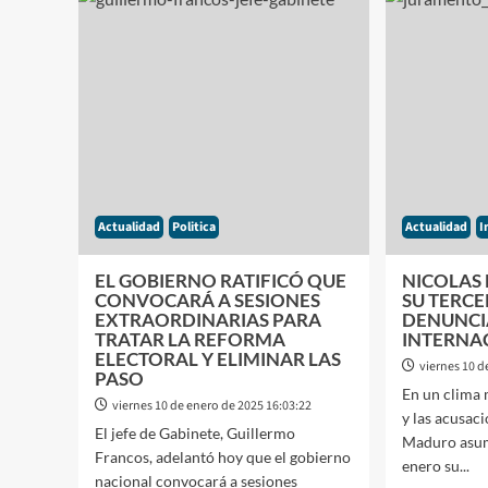
ROSADA
HOY
PREFIERE
EL
QUE
DECR
MAURICIO
PARA
MACRI
CON
NO
A
SEA
EXTR
CANDIDATO:»LO
PERO
ESTÁN
NO
MANDANDO
HAB
AL
SESI
Actualidad
Politica
Actualidad
I
MUERE»
HAST
EL
EL GOBIERNO RATIFICÓ QUE
NICOLAS
20
CONVOCARÁ A SESIONES
SU TERC
DE
EXTRAORDINARIAS PARA
DENUNCI
ENER
TRATAR LA REFORMA
INTERNA
ELECTORAL Y ELIMINAR LAS
viernes 10 d
PASO
En un clima 
viernes 10 de enero de 2025 16:03:22
y las acusac
El jefe de Gabinete, Guillermo
Maduro asum
Francos, adelantó hoy que el gobierno
enero su...
nacional convocará a sesiones