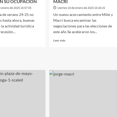
N SU OCUPACIÒN
MACRI
e enero de 2025 10:57:05
viernes 10 de enero de 2025 10:26:31
a de verano 24-25 no
Un nuevo acercamiento entre Milei y
os hasta ahora, buenas
Macri busca encaminar las
 la actividad turística
negociaciones para las elecciones de
recesión...
este año Se aceleraron los...
Leer
Leer más
más
sobre
SMO
POLÍTICA:
ONAL
MENSAJES
CRUZADOS
ETOS
DESCONFIANZA
MUTUA
CIPALES
ENTRE
INOS
MILEI
ERON
Y
MACRI
MA
ACIÒN