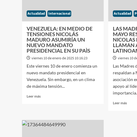
EL
ENCUBRMIENTO
Actualidad
Internacional
Actualidad
P
DEL
ATENTADO
A
VENEZUELA: EN MEDIO DE
LAS MADR
LA
TENSIONES NICOLÁS
MAYO RE
AMIA
MADURO ASUMIRÍA UN
NICOLAS
NUEVO MANDATO
LLAMAN 
PRESIDENCIAL EN SU PAÌS
LATINOA
viernes 10 de enero de 2025 10:16:23
viernes 10 d
Este viernes 10 de enero comienza un
Las Madres 
nuevo mandato presidencial en
respaldan a 
Venezuela. Sin embargo, en un clima
asociación 
de máxima tensión...
apoyo al líde
importancia.
Leer
Leer más
más
Leer
Leer más
sobre
más
VENEZUELA:
sobre
EN
LAS
MEDIO
MADR
DE
DE
TENSIONES
PLAZ