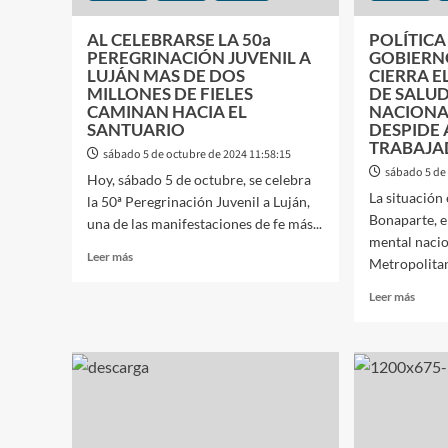
AL CELEBRARSE LA 50a
POLÍTICA
PEREGRINACIÓN JUVENIL A
GOBIERN
LUJÁN MAS DE DOS
CIERRA E
MILLONES DE FIELES
DE SALU
CAMINAN HACIA EL
NACIONA
SANTUARIO
DESPIDE 
TRABAJA
sábado 5 de octubre de 2024 11:58:15
sábado 5 de
Hoy, sábado 5 de octubre, se celebra
La situación
la 50ª Peregrinación Juvenil a Luján,
Bonaparte, e
una de las manifestaciones de fe más...
mental nacio
Leer
Leer más
Metropolitan
más
sobre
Leer
Leer más
AL
más
CELEBRARSE
sobre
LA
POLÍ
50a
Y
PEREGRINACIÓN
ECON
JUVENIL
EL
A
GOBI
LUJÁN
NACI