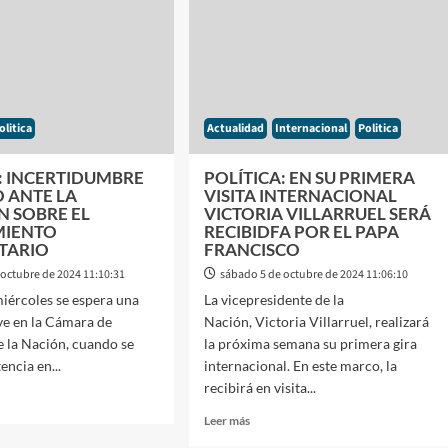
RA
Y
ASUME
O
EL
ITAL
PROTAGONISMO
DEL
D
PJ
olitica
Actualidad
Internacional
Politica
AL
PARA
ONAL
REVITALIZAR
SU
: INCERTIDUMBRE
POLÍTICA: EN SU PRIMERA
A
LDERAZGO
O ANTE LA
VISITA INTERNACIONAL
N SOBRE EL
VICTORIA VILLARRUEL SERÁ
IDE
MIENTO
RECIBIDFA POR EL PAPA
ITARIO
FRANCISCO
 octubre de 2024 11:10:31
sábado 5 de octubre de 2024 11:06:10
AJADORES
iércoles se espera una
La vicepresidente de la
ve en la Cámara de
Nación, Victoria Villarruel, realizará
 la Nación, cuando se
la próxima semana su primera gira
tencia en...
internacional. En este marco, la
recibirá en visita...
Leer
Leer más
más