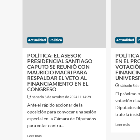
MAS
CIER
DE
EL
DOS
ÚNIC
MILLONES
HOSP
DE
DE
FIELES
SALU
Actualidad
Politica
Actualidad
P
CAMINAN
MENT
HACIA
NACI
EL
DEL
POLÍTICA: EL ASESOR
POLÍTICA
SANTUARIO
AMB
PRESIDENCIAL SANTIAGO
EN EL PR
Y
CAPUTO SE REUNIÓ CON
VOTACIÓ
DESP
MAURICIO MACRI PARA
FINANCI
A
RESPALDAR EL VETO AL
UNIVERS
600
FINANCIAMIENTO EN EL
sábado 5 de
CONGRESO
TRAB
El próximo m
sábado 5 de octubre de 2024 11:14:29
votación cla
Ante el rápido accionar de la
Diputados de
oposición para convocar una sesión
trate la insis
especial en la Cámara de Diputados
Leer
Leer más
para votar contra...
más
Leer
sobre
Leer más