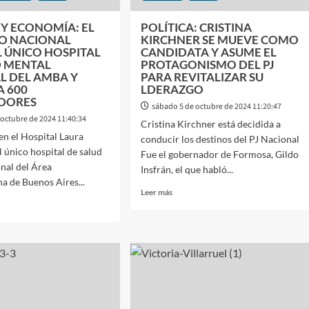
 Y ECONOMÍA: EL
POLÍTICA: CRISTINA
O NACIONAL
KIRCHNER SE MUEVE COMO
L ÚNICO HOSPITAL
CANDIDATA Y ASUME EL
D MENTAL
PROTAGONISMO DEL PJ
L DEL AMBA Y
PARA REVITALIZAR SU
A 600
LDERAZGO
DORES
sábado 5 de octubre de 2024 11:20:47
 octubre de 2024 11:40:34
Cristina Kirchner está decidida a
 en el Hospital Laura
conducir los destinos del PJ Nacional
l único hospital de salud
Fue el gobernador de Formosa, Gildo
nal del Área
Insfrán, el que habló...
a de Buenos Aires...
Leer
Leer más
más
sobre
POLÍTICA:
TICA
CRISTINA
KIRCHNER
OMÍA:
SE
MUEVE
ERNO
COMO
ONAL
CANDIDATA