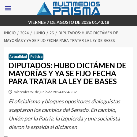
Saltar
VIERNES 7 DE AGOSTO DE 2026 01:43:18
al
INICIO
2024
JUNIO
26
DIPUTADOS: HUBO DICTÁMEN DE
contenido
MAYORÍAS Y YA SE FIJO FECHA PARA TRATAR LA LEY DE BASES
Actualidad
Politica
DIPUTADOS: HUBO DICTÁMEN DE
MAYORÍAS Y YA SE FIJO FECHA
PARA TRATAR LA LEY DE BASES
miércoles 26 de junio de 2024 09:48:32
El oficialismo y bloques opositores dialoguistas
aceptaron los cambios del Senado. En cambio,
Unión por la Patria, la izquierda y una socialista
dieron la espalda al dictamen