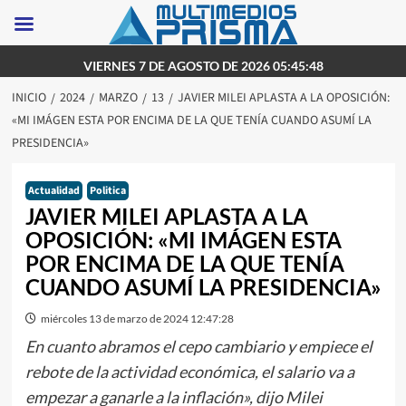
Saltar
VIERNES 7 DE AGOSTO DE 2026 05:45:48
al
INICIO
2024
MARZO
13
JAVIER MILEI APLASTA A LA OPOSICIÓN:
contenido
«MI IMÁGEN ESTA POR ENCIMA DE LA QUE TENÍA CUANDO ASUMÍ LA
PRESIDENCIA»
Actualidad
Politica
JAVIER MILEI APLASTA A LA
OPOSICIÓN: «MI IMÁGEN ESTA
POR ENCIMA DE LA QUE TENÍA
CUANDO ASUMÍ LA PRESIDENCIA»
miércoles 13 de marzo de 2024 12:47:28
En cuanto abramos el cepo cambiario y empiece el
rebote de la actividad económica, el salario va a
empezar a ganarle a la inflación», dijo Milei