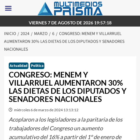
Saltar
VIERNES 7 DE AGOSTO DE 2026 19:57:18
al
INICIO
2024
MARZO
6
CONGRESO: MENEM Y VILLARRUEL
contenido
AUMENTARON 30% LAS DIETAS DE LOS DIPUTADOS Y SENADORES
NACIONALES
Actualidad
Politica
CONGRESO: MENEM Y
VILLARRUEL AUMENTARON 30%
LAS DIETAS DE LOS DIPUTADOS Y
SENADORES NACIONALES
miércoles 6 de marzo de 2024 13:13:12
Acoplaron a los legisladores a la paritaria de los
trabajadores del Congreso un aumento
acumulativo del 16% a partir del 1° de enero de