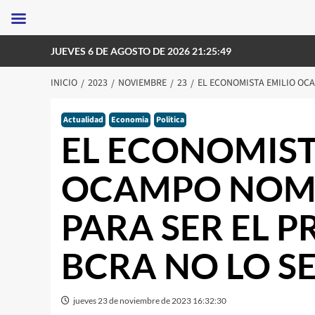
Saltar
JUEVES 6 DE AGOSTO DE 2026 21:25:49
al
contenido
INICIO
2023
NOVIEMBRE
23
EL ECONOMISTA EMILIO OCA
Actualidad
Economia
Politica
EL ECONOMIST
OCAMPO NOMB
PARA SER EL P
BCRA NO LO S
jueves 23 de noviembre de 2023 16:32:30