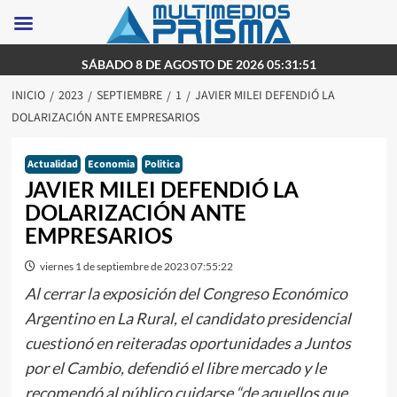
Saltar
SÁBADO 8 DE AGOSTO DE 2026 05:31:51
al
INICIO
2023
SEPTIEMBRE
1
JAVIER MILEI DEFENDIÓ LA
contenido
DOLARIZACIÓN ANTE EMPRESARIOS
Actualidad
Economia
Politica
JAVIER MILEI DEFENDIÓ LA
DOLARIZACIÓN ANTE
EMPRESARIOS
viernes 1 de septiembre de 2023 07:55:22
Al cerrar la exposición del Congreso Económico
Argentino en La Rural, el candidato presidencial
cuestionó en reiteradas oportunidades a Juntos
por el Cambio, defendió el libre mercado y le
recomendó al público cuidarse “de aquellos que