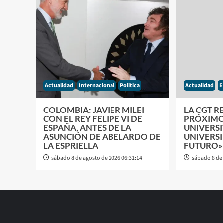
Actualidad
Internacional
Politica
Actualidad
E
COLOMBIA: JAVIER MILEI
LA CGT R
CON EL REY FELIPE VI DE
PRÓXIMO
ESPAÑA, ANTES DE LA
UNIVERSI
ASUNCIÓN DE ABELARDO DE
UNIVERSI
LA ESPRIELLA
FUTURO»
sábado 8 de agosto de 2026 06:31:14
sábado 8 de