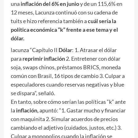
una
inflación del 6% en junio
y de
un 115,6% en
12 meses
, Lacunza continuó con su cadena de
tuits e hizo referencia también a
cuál sería la
política económica “k” frente a ese tema y el
dólar.
lacunza “Capítulo II
Dólar
: 1. Atrasar el dólar
para
reprimir inflación
2. Entretener con dólar
soja, swaps chinos, préstamos BRICS, moneda
común con Brasil, 16 tipos de cambio 3. Culpar a
especuladores cuando reservas negativas y blue
se dispara”, señaló.
En tanto, sobre cómo serían las políticas “k” ante
la
inflación,
apuntó: “1. Gastar mucho y financiar
con maquinita 2. Simular acuerdos de precios
cambiando el adjetivo (cuidados, justos, etc.) 3.
Culpar a monopolios cuando la inflación se