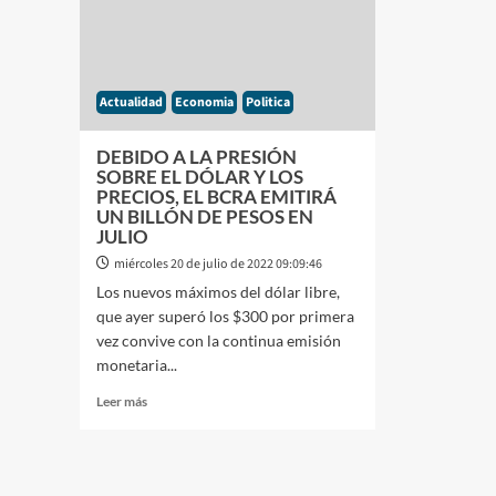
PESO
A
DEJAR
NUESTRA
SANGRE
Actualidad
Economia
Politica
EN
LA
CALLE»
DEBIDO A LA PRESIÓN
SOBRE EL DÓLAR Y LOS
PRECIOS, EL BCRA EMITIRÁ
UN BILLÓN DE PESOS EN
JULIO
miércoles 20 de julio de 2022 09:09:46
Los nuevos máximos del dólar libre,
que ayer superó los $300 por primera
vez convive con la continua emisión
monetaria...
Leer
Leer más
más
sobre
DEBIDO
A