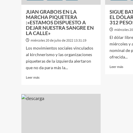
JUAN GRABOIS EN LA
SIGUE B
MARCHA PIQUETERA
EL DÓLAR
:»ESTAMOS DISPUESTO A
312 PESO
DEJAR NUESTRA SANGRE EN
miércoles 20
LA CALLE»
El dólar libr
miércoles 20 de julio de 2022 13:31:19
miércoles y 
Los movimientos sociales vinculados
nominal de pr
al kirchnerismo y las organizaciones
ofrecida...
piqueteras de la izquierda alertaron
Leer
Leer más
que no da para más la...
más
Leer
sobre
Leer más
más
SIGU
sobre
BATI
JUAN
RÉCO
GRABOIS
EL
EN
DÓL
LA
BLUE
MARCHA
COTI
PIQUETERA
A
:»ESTAMOS
312
DISPUESTO