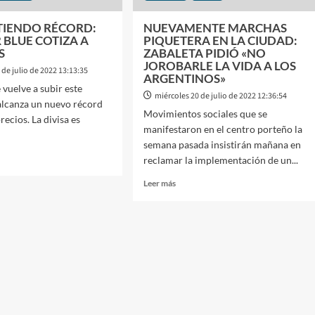
ATIENDO RÉCORD:
NUEVAMENTE MARCHAS
 BLUE COTIZA A
PIQUETERA EN LA CIUDAD:
S
ZABALETA PIDIÓ «NO
JOROBARLE LA VIDA A LOS
 de julio de 2022 13:13:35
ARGENTINOS»
e vuelve a subir este
miércoles 20 de julio de 2022 12:36:54
alcanza un nuevo récord
Movimientos sociales que se
ecios. La divisa es
manifestaron en el centro porteño la
semana pasada insistirán mañana en
reclamar la implementación de un...
Leer
Leer más
más
E
sobre
ENDO
NUEVAMENTE
RD:
MARCHAS
PIQUETERA
AR
EN
LA
ZA
CIUDAD:
ZABALETA
PIDIÓ