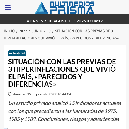
Saltar
VIERNES 7 DE AGOSTO DE 2026 02:04:17
al
INICIO
2022
JUNIO
19
SITUACIÒN CON LAS PREVIAS DE 3
contenido
HIPERINFLACIONES QUE VIVIÒ EL PAÌS, «PARECIDOS Y DIFERENCIAS»
Actualidad
SITUACIÒN CON LAS PREVIAS DE
3 HIPERINFLACIONES QUE VIVIÒ
EL PAÌS, «PARECIDOS Y
DIFERENCIAS»
domingo 19 de junio de 2022 18:44:04
Un estudio privado analizó 15 indicadores actuales
con los que precedieron a las llamaradas de 1975,
1985 y 1989. Conclusiones, riesgos y advertencias