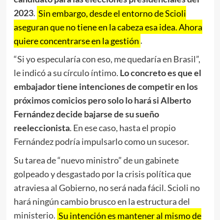
2023
.
Sin embargo, desde el entorno de Scioli
aseguran que no tiene en la cabeza esa idea. Ahora
quiere concentrarse en la gestión
.
“Si yo especularía con eso, me quedaría en Brasil”,
le indicó a su círculo íntimo.
Lo concreto es que el
embajador tiene intenciones de competir en los
próximos comicios pero solo lo hará si Alberto
Fernández decide bajarse de su sueño
reeleccionista
. En ese caso, hasta el propio
Fernández podría impulsarlo como un sucesor.
Su tarea de “nuevo ministro” de un gabinete
golpeado y desgastado por la crisis política que
atraviesa al Gobierno, no será nada fácil. Scioli no
hará ningún cambio brusco en la estructura del
ministerio.
Su intención es mantener al mismo de