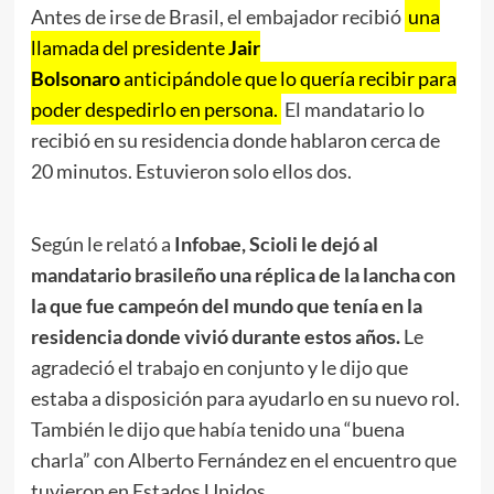
Antes de irse de Brasil, el embajador recibió
una
llamada del presidente
Jair
Bolsonaro
anticipándole que lo quería recibir para
poder despedirlo en persona.
El mandatario lo
recibió en su residencia donde hablaron cerca de
20 minutos. Estuvieron solo ellos dos.
Según le relató a
Infobae,
Scioli le dejó al
mandatario brasileño una réplica de la lancha con
la que fue campeón del mundo que tenía en la
residencia donde vivió durante estos años.
Le
agradeció el trabajo en conjunto y le dijo que
estaba a disposición para ayudarlo en su nuevo rol.
También le dijo que había tenido una “buena
charla” con Alberto Fernández en el encuentro que
tuvieron en Estados Unidos.