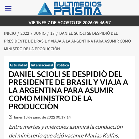
Saltar
VIERNES 7 DE AGOSTO DE 2026 05:46:57
al
INICIO
2022
JUNIO
13
DANIEL SCIOLI SE DESPIDIÒ DEL
contenido
PRESIDENTE DE BRASIL Y VIAJA A LA ARGENTINA PARA ASUMIR COMO
MINISTRO DE LA PRODUCCIÒN
Actualidad
Internacional
Politica
DANIEL SCIOLI SE DESPIDIÒ DEL
PRESIDENTE DE BRASIL Y VIAJA A
LA ARGENTINA PARA ASUMIR
COMO MINISTRO DE LA
PRODUCCIÒN
lunes 13 de junio de 2022 00:19:14
Entre martes y miércoles asumirá la conducción
del ministerio que dejó vacante Matías Kulfas,