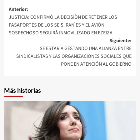
Navegación
Anterior:
JUSTICIA: CONFIRMÒ LA DECISIÒN DE RETENER LOS
de
PASAPORTES DE LOS SEIS IRANÌES Y EL AVIÒN
entradas
SOSPECHOSO SEGUIRÀ INMOVILIZADO EN EZEIZA
Siguiente:
SE ESTARÍA GESTANDO UNA ALIANZA ENTRE
SINDICALISTAS Y LAS ORGANIZACIONES SOCIALES QUE
PONE EN ATENCIÓN AL GOBIERNO
Más historias