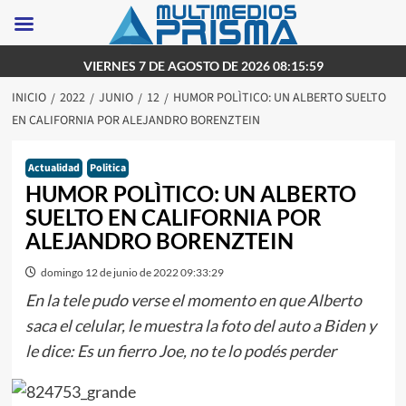
Saltar
VIERNES 7 DE AGOSTO DE 2026 08:15:59
al
INICIO
2022
JUNIO
12
HUMOR POLÌTICO: UN ALBERTO SUELTO
contenido
EN CALIFORNIA POR ALEJANDRO BORENZTEIN
Actualidad
Politica
HUMOR POLÌTICO: UN ALBERTO
SUELTO EN CALIFORNIA POR
ALEJANDRO BORENZTEIN
domingo 12 de junio de 2022 09:33:29
En la tele pudo verse el momento en que Alberto
saca el celular, le muestra la foto del auto a Biden y
le dice: Es un fierro Joe, no te lo podés perder