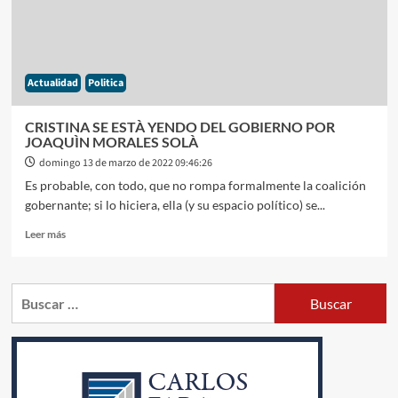
ALEJANDRO
BORENSTEIN
CON
EL
RECUERDO
Actualidad
Politica
DE
SU
GRAN
CRISTINA SE ESTÀ YENDO DEL GOBIERNO POR
AMIGO
JOAQUÌN MORALES SOLÀ
GERARDO
domingo 13 de marzo de 2022 09:46:26
ROZÌN
Es probable, con todo, que no rompa formalmente la coalición
gobernante; si lo hiciera, ella (y su espacio político) se...
Leer
Leer más
más
sobre
CRISTINA
Buscar:
SE
ESTÀ
YENDO
DEL
GOBIERNO
POR