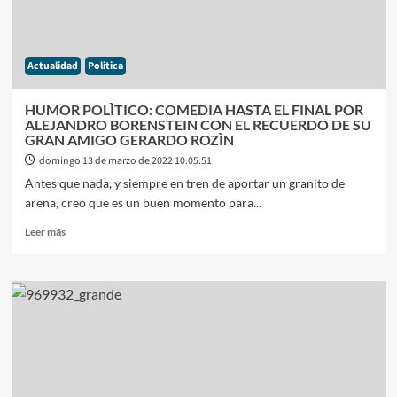
EL
FMI?
Actualidad
Politica
HUMOR POLÌTICO: COMEDIA HASTA EL FINAL POR
ALEJANDRO BORENSTEIN CON EL RECUERDO DE SU
GRAN AMIGO GERARDO ROZÌN
domingo 13 de marzo de 2022 10:05:51
Antes que nada, y siempre en tren de aportar un granito de
arena, creo que es un buen momento para...
Leer
Leer más
más
sobre
HUMOR
POLÌTICO:
COMEDIA
HASTA
EL
FINAL
POR