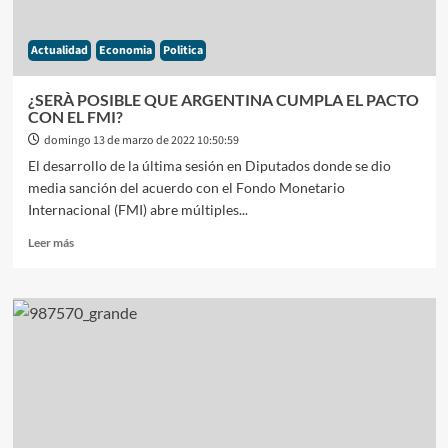
Actualidad
Economia
Politica
¿SERÀ POSIBLE QUE ARGENTINA CUMPLA EL PACTO
CON EL FMI?
domingo 13 de marzo de 2022 10:50:59
El desarrollo de la última sesión en Diputados donde se dio
media sanción del acuerdo con el Fondo Monetario
Internacional (FMI) abre múltiples...
Leer
Leer más
más
sobre
¿SERÀ
POSIBLE
QUE
ARGENTINA
CUMPLA
EL
PACTO
CON