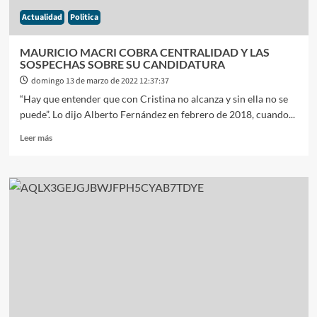
Actualidad
Politica
MAURICIO MACRI COBRA CENTRALIDAD Y LAS
SOSPECHAS SOBRE SU CANDIDATURA
domingo 13 de marzo de 2022 12:37:37
“Hay que entender que con Cristina no alcanza y sin ella no se
puede”. Lo dijo Alberto Fernández en febrero de 2018, cuando...
Leer
Leer más
más
sobre
MAURICIO
MACRI
COBRA
CENTRALIDAD
Y
LAS
SOSPECHAS
SOBRE
SU
CANDIDATURA