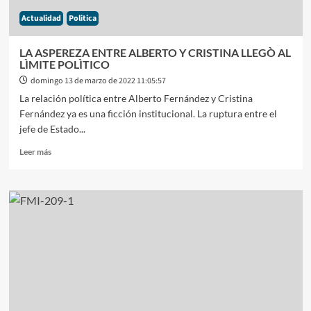
Actualidad
Politica
LA ASPEREZA ENTRE ALBERTO Y CRISTINA LLEGÒ AL
LÌMITE POLÌTICO
domingo 13 de marzo de 2022 11:05:57
La relación política entre Alberto Fernández y Cristina
Fernández ya es una ficción institucional. La ruptura entre el
jefe de Estado...
Leer
Leer más
más
sobre
LA
ASPEREZA
ENTRE
ALBERTO
Y
CRISTINA
LLEGÒ
AL
LÌMITE
POLÌTICO